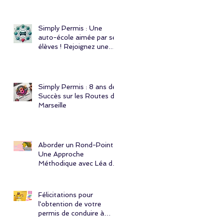
Simply Permis : Une
auto-école aimée par ses
élèves ! Rejoignez une
communauté engagée et
responsable !
Simply Permis : 8 ans de
Succès sur les Routes de
Marseille
Aborder un Rond-Point :
Une Approche
Méthodique avec Léa de
l'Auto École Simply
Permis à Marseille
Félicitations pour
l'obtention de votre
permis de conduire à