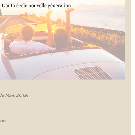
de Mais 2019;   
ion