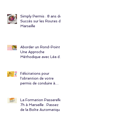
responsable !
Simply Permis : 8 ans de
Succès sur les Routes de
Marseille
Aborder un Rond-Point :
Une Approche
Méthodique avec Léa de
l'Auto École Simply
Permis à Marseille
Félicitations pour
l'obtention de votre
permis de conduire à
Marseille ! 🎉
La Formation Passerelle
7h à Marseille : Passez
de la Boîte Automatique
à la Boîte Manuelle avec