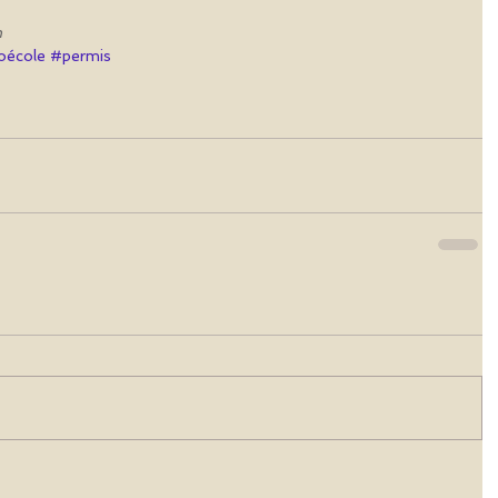
n
oécole
#permis