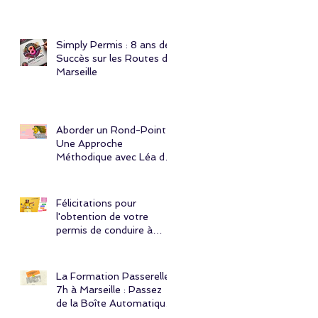
responsable !
Simply Permis : 8 ans de
Succès sur les Routes de
Marseille
Aborder un Rond-Point :
Une Approche
Méthodique avec Léa de
l'Auto École Simply
Permis à Marseille
Félicitations pour
l'obtention de votre
permis de conduire à
Marseille ! 🎉
La Formation Passerelle
7h à Marseille : Passez
de la Boîte Automatique
à la Boîte Manuelle avec