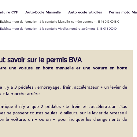
nduire CPF
Auto-Ecole Marseille
Auto ecole vitrolles
Permis moto Mar
Etablissement de formation à la conduite Marseille numéro agrément E 16 013 0018 0
Etablissement de formation à la conduite Vitrolles numéro agrément E 18 013 00010
ut savoir sur le permis BVA
ntre une voiture en boite manuelle et une voiture en boite 
il y a 3 pédales : embrayage, frein, accélérateur + un levier de 
 + la marche arrière. 
ique il n’y a que 2 pédales : le frein et l’accélérateur. Plus 
 se passent toutes seules, d’ailleurs, sur le levier de vitesse il 
lon la voiture, un + ou un – pour indiquer les changements de 