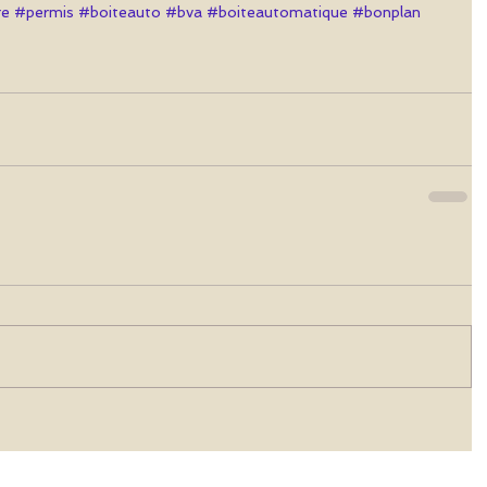
re
#permis
#boiteauto
#bva
#boiteautomatique
#bonplan