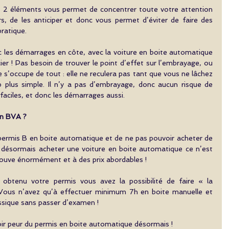
es 2 éléments vous permet de concentrer toute votre attention 
rs, de les anticiper et donc vous permet d’éviter de faire des 
ratique. 
c les démarrages en côte, avec la voiture en boite automatique 
er ! Pas besoin de trouver le point d’effet sur l’embrayage, ou 
ure s’occupe de tout : elle ne reculera pas tant que vous ne lâchez 
p plus simple. Il n’y a pas d’embrayage, donc aucun risque de 
aciles, et donc les démarrages aussi. 
en BVA ?
permis B en boite automatique et de ne pas pouvoir acheter de 
, désormais acheter une voiture en boite automatique ce n’est 
trouve énormément et à des prix abordables ! 
 obtenu votre permis vous avez la possibilité de faire « la 
 Vous n’avez qu’à effectuer minimum 7h en boite manuelle et 
ssique sans passer d’examen !
oir peur du permis en boite automatique désormais !