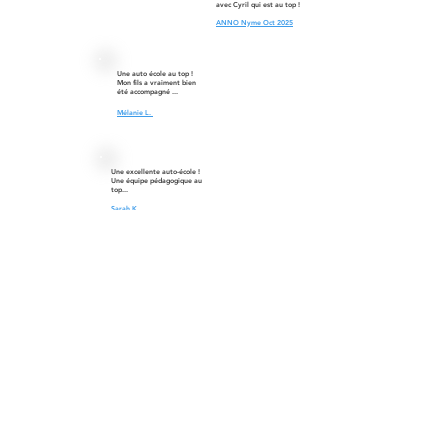
avec Cyril qui est au top !
ANNO Nyme Oct 2025
Une auto école au top !
Mon fils a vraiment bien
été accompagné ...
Mélanie L.
Une excellente auto-école !
Une équipe pédagogique au
top...
Sarah K.
​Plus qu’une simple auto-école,
Simply Permis Vitrolles est un
accompagnateur de réussite. Nous
avons formé plus de 400 élèves dans
la région avec un taux de satisfaction
de 98 %.
Consultez les Avis