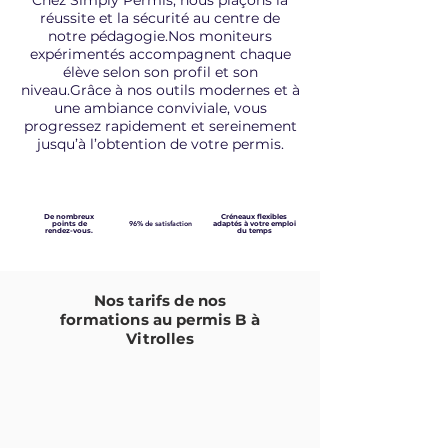
Chez Simply Permis, nous plaçons la
réussite et la sécurité au centre de
notre pédagogie.
Nos moniteurs
expérimentés accompagnent chaque
élève selon son profil et son
niveau.
Grâce à nos outils modernes et à
une ambiance conviviale, vous
progressez rapidement et sereinement
jusqu’à l’obtention de votre permis.
De nombreux
Créneaux flexibles
points de
96% de satisfaction
adaptés à votre emploi
rendez-vous.
du temps
Nos tarifs de nos
formations au permis B à
Vitrolles