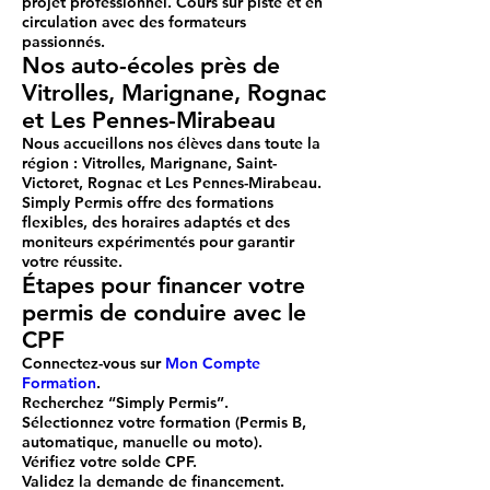
projet professionnel. Cours sur piste et en
circulation avec des formateurs
passionnés.
Nos auto-écoles près de
Vitrolles, Marignane, Rognac
et Les Pennes-Mirabeau
Nous accueillons nos élèves dans toute la
région :
Vitrolles
,
Marignane
,
Saint-
Victoret
,
Rognac
et
Les Pennes-Mirabeau
.
Simply Permis offre des formations
flexibles, des horaires adaptés et des
moniteurs expérimentés pour garantir
votre réussite.
Étapes pour financer votre
permis de conduire avec le
CPF
Connectez-vous sur
Mon Compte
Formation
.
Recherchez “Simply Permis”.
Sélectionnez votre formation (Permis B,
automatique, manuelle ou moto).
Vérifiez votre solde CPF.
Validez la demande de financement.